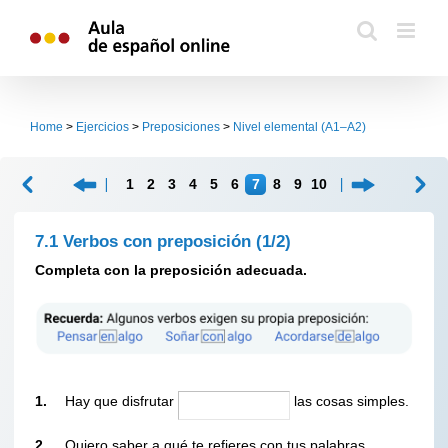
Skip
to
content
Home
>
Ejercicios
>
Preposiciones
>
Nivel elemental (A1–A2)
1
2
3
4
5
6
7
8
9
10
7.1 Verbos con preposición
(1/2)
Completa con la preposición adecuada.
1.
Hay que disfrutar
las cosas simples.
2.
Quiero saber a qué te refieres con tus palabras.