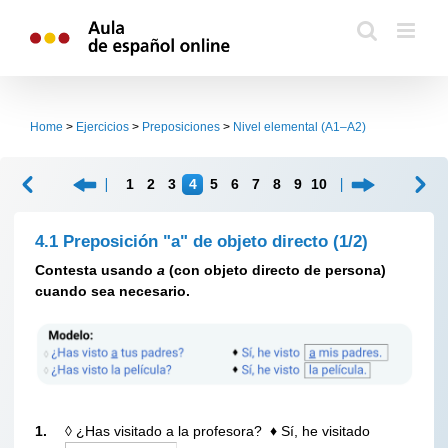
Skip
to
content
Home
>
Ejercicios
>
Preposiciones
>
Nivel elemental (A1–A2)
1
2
3
4
5
6
7
8
9
10
4.1 Preposición "a" de objeto directo
(1/2)
Contesta usando
a
(con objeto directo de persona)
cuando sea necesario.
1.
◊ ¿Has visitado a la profesora?
♦
Sí, he visitado