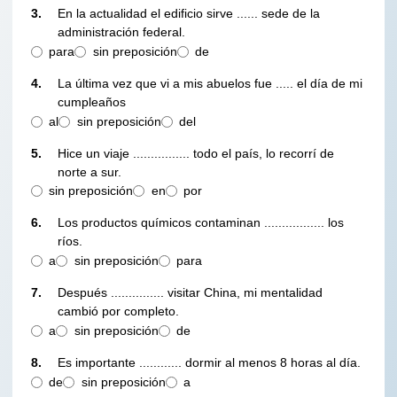
3.
En la actualidad el edificio sirve ...... sede de la
administración federal.
para
sin preposición
de
4.
La última vez que vi a mis abuelos fue ..... el día de mi
cumpleaños
al
sin preposición
del
5.
Hice un viaje ................ todo el país, lo recorrí de
norte a sur.
sin preposición
en
por
6.
Los productos químicos contaminan ................. los
ríos.
a
sin preposición
para
7.
Después ............... visitar China, mi mentalidad
cambió por completo.
a
sin preposición
de
8.
Es importante ............ dormir al menos 8 horas al día.
de
sin preposición
a