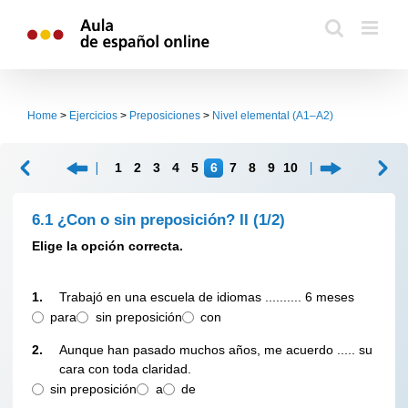
Skip
to
content
Home
>
Ejercicios
>
Preposiciones
>
Nivel elemental (A1–A2)
1
2
3
4
5
6
7
8
9
10
6.1 ¿Con o sin preposición? II
(1/2)
Elige la opción correcta.
1.
Trabajó en una escuela de idiomas .......... 6 meses
para
sin preposición
con
2.
Aunque han pasado muchos años, me acuerdo ..... su
cara con toda claridad.
sin preposición
a
de