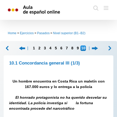
Skip
to
content
Home
>
Ejercicios
>
Pasados
>
Nivel superior (B1–B2)
1
2
3
4
5
6
7
8
9
10
10.1 Concordancia general III
(1/3)
Un hombre encuentra en Costa Rica un maletín con
167.000 euros y lo entrega a la policía
El honrado protagonista no ha querido desvelar su
identidad. La policía investiga si
la fortuna
encontrada procede del narcotráfico