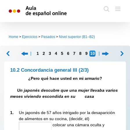
Skip
to
content
Home
>
Ejercicios
>
Pasados
>
Nivel superior (B1–B2)
1
2
3
4
5
6
7
8
9
10
10.2 Concordancia general III
(2/3)
¿
Pero qué hace usted en mi armario?
Un japonés descubre que una mujer llevaba varios
meses viviendo escondida en su casa
1.
Un japonés de 57 años intrigado por la desaparición
de alimentos en su cocina, (decidir, él)
colocar una cámara oculta y