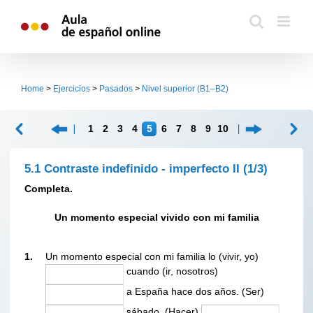
Skip
to
content
Home
>
Ejercicios
>
Pasados
>
Nivel superior (B1–B2)
1
2
3
4
5
6
7
8
9
10
5.1 Contraste indefinido - imperfecto II
(1/3)
Completa.
Un momento especial vivido con mi familia
1.
Un momento especial con mi familia lo (vivir, yo)
cuando (ir, nosotros)
a España hace dos años. (Ser)
sábado. (Hacer)