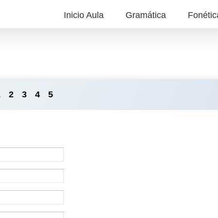
Inicio Aula
Gramática
Fonétic
1
2
3
4
5