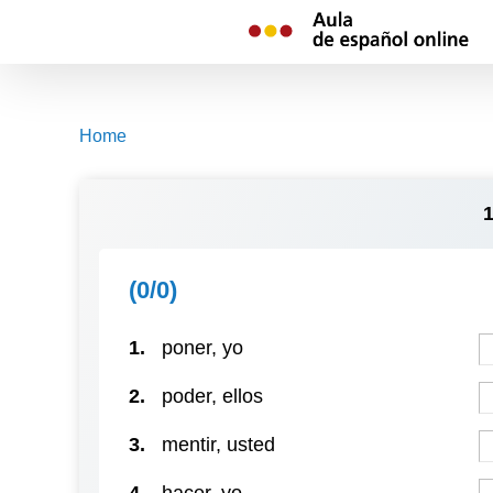
Skip
to
content
Home
(0/0)
1.
poner, yo
2.
poder, ellos
3.
mentir, usted