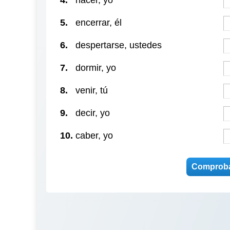
4.
hacer, yo
5.
encerrar, él
6.
despertarse, ustedes
7.
dormir, yo
8.
venir, tú
9.
decir, yo
10.
caber, yo