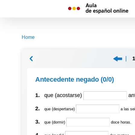
Skip
to
content
Home
Antecedente negado
(0/0)
1.
que (acostarse)
ant
2.
que (despertarse)
a las se
3.
que (dormir)
doce horas.