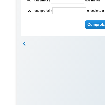
4.
que (medir)
dos metros.
5.
que (preferir)
el desierto a