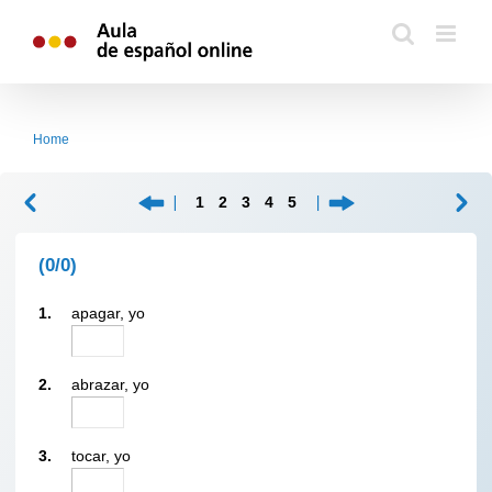
Skip
to
content
Home
1
2
3
4
5
(0/0)
1.
apagar, yo
2.
abrazar, yo
3.
tocar, yo