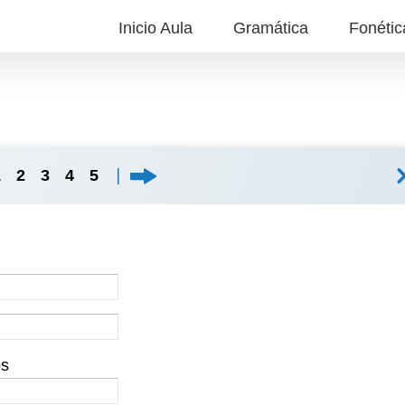
Inicio Aula
Gramática
Fonétic
1
2
3
4
5
os