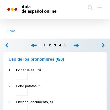
Skip
to
content
Home
1
2
3
4
5
Uso de los pronombres
(0/0)
1.
Poner la sal, tú
2.
Pelar patatas, tú
3.
Enviar el documento, tú