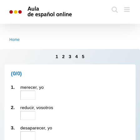
Skip
to
content
Home
1
2
3
4
5
(0/0)
1.
merecer, yo
2.
reducir, vosotros
3.
desaparecer, yo