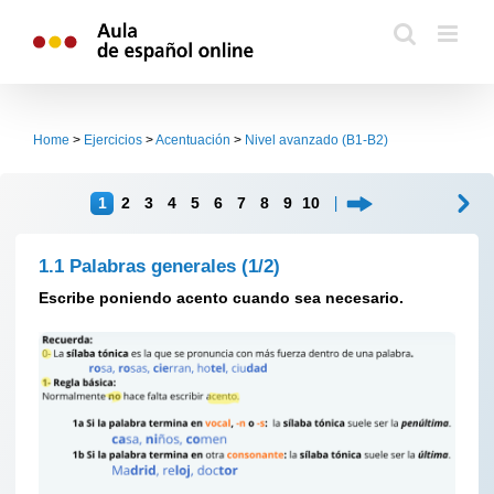
Skip
to
content
Home
>
Ejercicios
>
Acentuación
>
Nivel avanzado (B1-B2)
1
2
3
4
5
6
7
8
9
10
1.1 Palabras generales
(1/2)
Escribe poniendo acento cuando sea necesario.