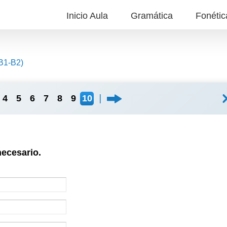
Inicio Aula
Gramática
Fonétic
B1-B2)
4
5
6
7
8
9
10
necesario
.