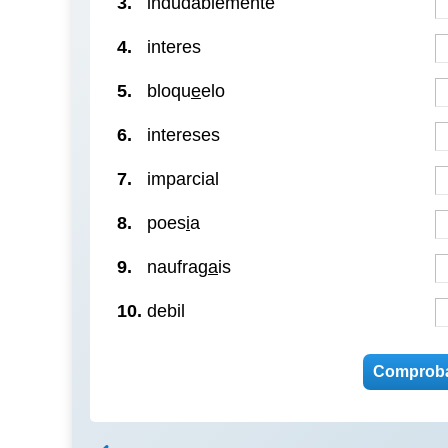
3.
indudablemente
4.
interes
5.
bloqu
e
elo
6.
intereses
7.
imparcial
8.
poes
i
a
9.
naufrag
a
is
10.
debil