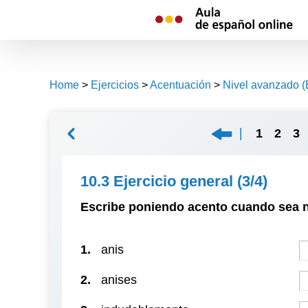
Skip
to
content
Home
>
Ejercicios
>
Acentuación
>
Nivel avanzado (
1
2
3
10.3 Ejercicio general
(3/4)
Escribe
poniendo acento cuando sea 
1.
anis
2.
anises