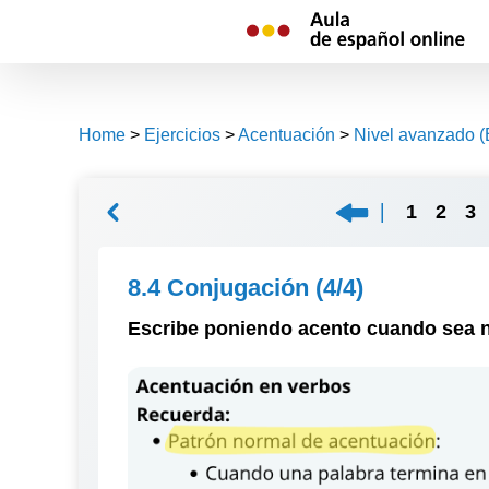
Skip
to
content
Home
>
Ejercicios
>
Acentuación
>
Nivel avanzado (
1
2
3
8.4 Conjugación
(4/4)
Escribe
poniendo acento cuando sea 