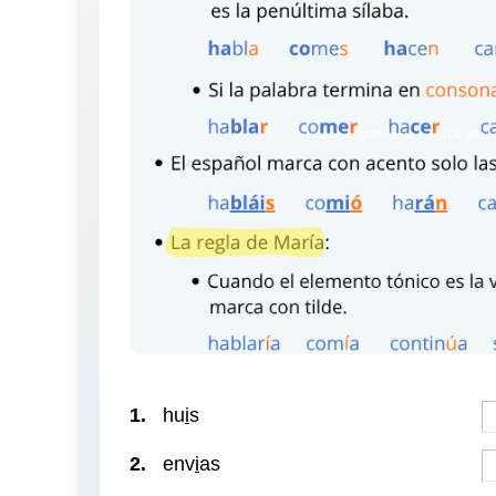
1.
hu
i
s
2.
env
i
as