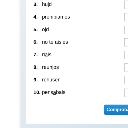
3.
hu
i
d
4.
prohib
i
amos
5.
o
i
d
6.
no te a
i
sles
7.
ri
a
is
8.
reun
i
os
9.
reh
u
sen
10.
pens
a
bais