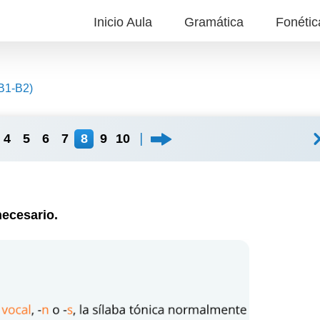
Inicio Aula
Gramática
Fonétic
B1-B2)
4
5
6
7
8
9
10
necesario
.