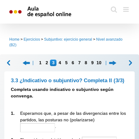
Skip
to
content
Home
>
Ejercicios
>
Subjuntivo: ejercicio general
>
Nivel avanzado
(B2)
1
2
3
4
5
6
7
8
9
10
3.3 ¿Indicativo o subjuntivo? Completa II
(3/3)
Completa usando indicativo o subjuntivo según
convenga.
1.
Esperamos que, a pesar de las divergencias entre los
partidos, las posturas no (polarizarse)
.