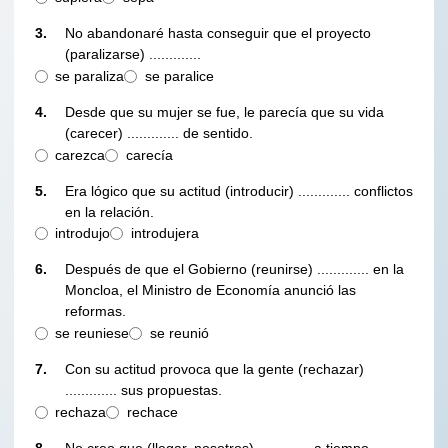
3.
No abandonaré hasta conseguir que el proyecto
(paralizarse) .............
se paraliza
se paralice
4.
Desde que su mujer se fue, le parecía que su vida
(carecer) ............. de sentido.
carezca
carecía
5.
Era lógico que su actitud (introducir) ............. conflictos
en la relación.
introdujo
introdujera
6.
Después de que el Gobierno (reunirse) ............. en la
Moncloa, el Ministro de Economía anunció las
reformas.
se reuniese
se reunió
7.
Con su actitud provoca que la gente (rechazar)
............. sus propuestas.
rechaza
rechace