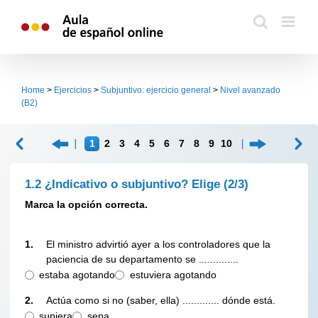
Skip
to
content
Home
>
Ejercicios
>
Subjuntivo: ejercicio general
>
Nivel avanzado
(B2)
1
2
3
4
5
6
7
8
9
10
1.2 ¿Indicativo o subjuntivo? Elige
(2/3)
Marca la opción correcta.
1.
El ministro advirtió ayer a los controladores que la
paciencia de su departamento se ..............
estaba agotando
estuviera agotando
2.
Actúa como si no (saber, ella) ............. dónde está.
supiera
sepa