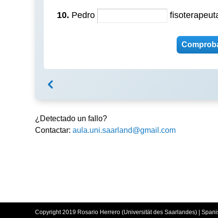
10.
Pedro
fisoterapeut
¿Detectado un fallo?
Contactar:
aula.uni.saarland@gmail.com
Copyright 2019 Rosario Herrero (Universität des Saarlandes) | Spani