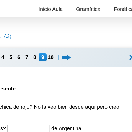
Inicio Aula
Gramática
Fonétic
A1–A2)
4
5
6
7
8
9
10
esente.
chica de rojo? No la veo bien desde aquí pero creo
os?
de Argentina.