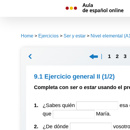
Skip
to
content
Home
>
Ejercicios
>
Ser y estar
>
Nivel elemental (
1
2
3
9.1 Ejercicio general II
(1/2)
Completa con
ser
o
estar
usando el pr
1.
¿Sabes quién
esa 
que
María.
2.
¿De dónde
vosotr