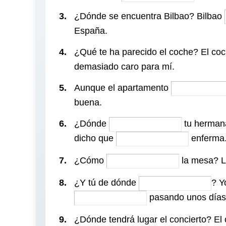
3.
¿Dónde se encuentra Bilbao? Bilbao
España.
4.
¿Qué te ha parecido el coche? El co
demasiado caro para mí.
5.
Aunque el apartamento
buena.
6.
¿Dónde
tu herman
dicho que
enferma
7.
¿Cómo
la mesa? 
8.
¿Y tú de dónde
? 
pasando unos días
9.
¿Dónde tendrá lugar el concierto? El