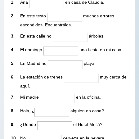
1.
Ana
en casa de Claudia.
2.
En este texto
muchos errores
escondidos. Encuentrálos.
3.
En esta calle no
árboles.
4.
El domingo
una fiesta en mi casa.
5.
En Madrid no
playa.
6.
La estación de trenes
muy cerca de
aquí.
7.
Mi madre
en la oficina.
8.
Hola, ¿
alguien en casa?
9.
¿Dónde
el Hotel Meliá?
10.
No
cerveza en la nevera.