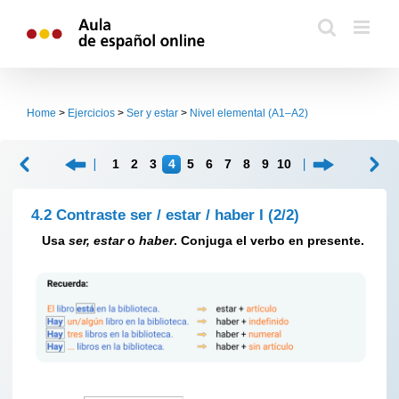
Skip
to
content
Home
>
Ejercicios
>
Ser y estar
>
Nivel elemental (A1–A2)
1
2
3
4
5
6
7
8
9
10
4.2 Contraste ser / estar / haber I
(2/2)
Usa
ser, estar
o
haber
. Conjuga el verbo en presente.