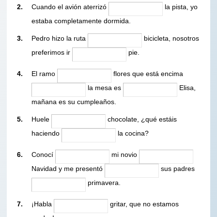
2.
Cuando el avión aterrizó
la pista, yo
estaba completamente dormida.
3.
Pedro hizo la ruta
bicicleta, nosotros
preferimos ir
pie.
4.
El ramo
flores que está encima
la mesa es
Elisa,
ma
ñana es su cumpleaños.
5.
Huele
chocolate, ¿qué estáis
haciendo
la cocina?
6.
Conocí
mi novio
Navidad y me presentó
sus padres
primavera.
7.
¡Habla
gritar, que no estamos