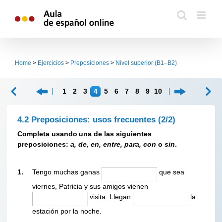
Skip
to
content
Home
>
Ejercicios
>
Preposiciones
>
Nivel superior (B1–B2)
1
2
3
4
5
6
7
8
9
10
4.2 Preposiciones: usos frecuentes
(2/2)
Completa usando
una de las siguientes
preposiciones:
a
, de, en, entre, para, con
o
sin
.
1.
Tengo muchas ganas
que sea
viernes, Patricia y sus amigos vienen
visita. Llegan
la
estación por la noche.