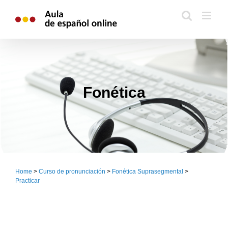
Skip
to
content
Fonética
Home
>
Curso de pronunciación
>
Fonética Suprasegmental
>
Practicar