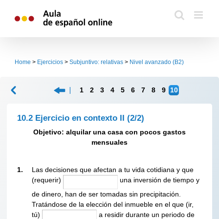
Skip
to
content
Home
>
Ejercicios
>
Subjuntivo: relativas
>
Nivel avanzado (B2)
1
2
3
4
5
6
7
8
9
10
10.2 Ejercicio en contexto II
(2/2)
Objetivo: alquilar una casa con pocos gastos
mensuales
1.
Las decisiones que afectan a tu vida cotidiana y que
(requerir)
una inversión de tiempo y
de dinero, han de ser tomadas sin precipitación.
Tratándose de la elección del inmueble en el que (ir,
tú)
a residir durante un periodo de