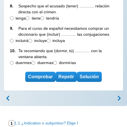
8.
Sospecho que el acusado (tener) ............. relación
directa con el crimen.
tenga
tiene
tendría
9.
Para el curso de español necesitamos comprar un
diccionario que (incluir) ............. las conjugaciones.
incluirá
incluye
incluya
10.
Te recomiendo que (dormir, tú) ............. con la
ventana abierta.
duermes
duermas
dormirías
1.1 ¿Indicativo o subjuntivo? Elige I
1