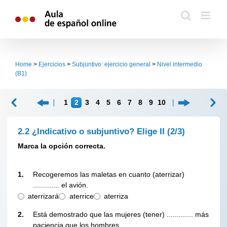
Skip
to
content
Home
>
Ejercicios
>
Subjuntivo: ejercicio general
>
Nivel intermedio
(B1)
1
2
3
4
5
6
7
8
9
10
2.2 ¿Indicativo o subjuntivo? Elige II
(2/3)
Marca
la opción correcta.
1.
Recogeremos las maletas en cuanto (aterrizar)
............. el avión.
aterrizará
aterrice
aterriza
2.
Está demostrado que las mujeres (tener) ............. más
paciencia que los hombres.