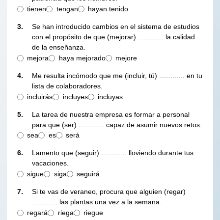
tienen
tengan
hayan tenido
3.
Se han introducido cambios en el sistema de estudios
con el propósito de que (mejorar) ............. la calidad
de la enseñanza.
mejora
haya mejorado
mejore
4.
Me resulta incómodo que me (incluir, tú) ............. en tu
lista de colaboradores.
incluirás
incluyes
incluyas
5.
La tarea de nuestra empresa es formar a personal
para que (ser) ............. capaz de asumir nuevos retos.
sea
es
será
6.
Lamento que (seguir) ............. lloviendo durante tus
vacaciones.
sigue
siga
seguirá
7.
Si te vas de veraneo, procura que alguien (regar)
............. las plantas una vez a la semana.
regará
riega
riegue