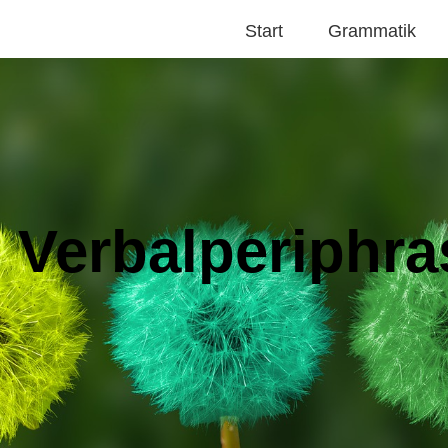
Start
Grammatik
 Verbalperiphr