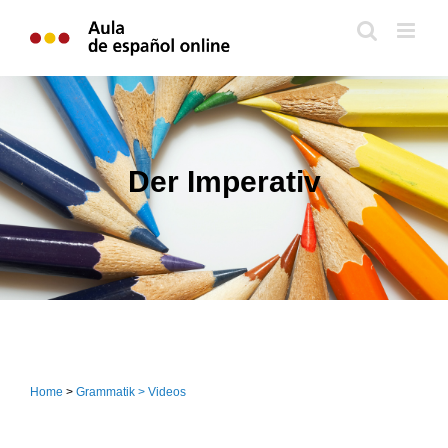
Zum
Inhalt
springen
Der Imperativ
Home
>
Grammatik > Videos