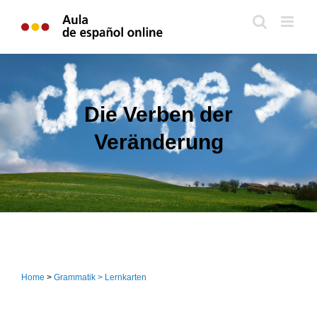
Zum
Inhalt
springen
Die Verben der
Veränderung
Home
>
Grammatik > Lernkarten