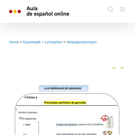
Zum
Inhalt
springen
Home
>
Grammatik > Lernkarten
>
Verbalperiphrasen