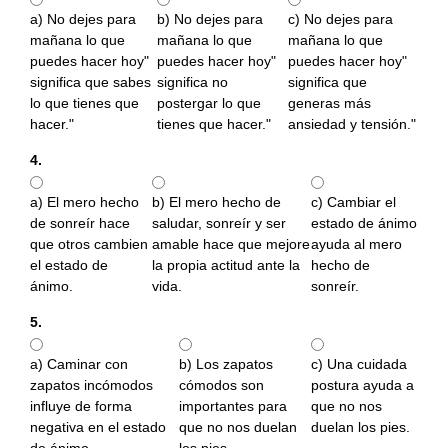
a) No dejes para
b) No dejes para
c) No dejes para
mañana lo que
mañana lo que
mañana lo que
puedes hacer hoy"
puedes hacer hoy"
puedes hacer hoy"
significa que sabes
significa no
significa que
lo que tienes que
postergar lo que
generas más
hacer."
tienes que hacer."
ansiedad y tensión."
4.
.
a) El mero hecho
b) El mero hecho de
c) Cambiar el
de sonreír hace
saludar, sonreír y ser
estado de ánimo
que otros cambien
amable hace que mejore
ayuda al mero
el estado de
la propia actitud ante la
hecho de
ánimo.
vida.
sonreír.
5.
-
a) Caminar con
b) Los zapatos
c) Una cuidada
zapatos incómodos
cómodos son
postura ayuda a
influye de forma
importantes para
que no nos
negativa en el estado
que no nos duelan
duelan los pies.