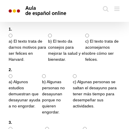
Skip
to
content
1.
.
a) El texto trata de
b) El texto da
c) El texto trata de
darnos motivos para
consejos para
aconsejarnos
ser felices en
mejorar la salud y el
sobre cómo ser
Harvard.
bienestar.
felices.
2.
.
a) Algunos
b) Algunas
c) Algunas personas se
estudios
personas no
saltan el desayuno para
demuestran que
desayunan
tener más tiempo para
desayunar ayuda
porque no
desempeñar sus
a no engordar.
quieren
actividades.
engordar.
3.
.