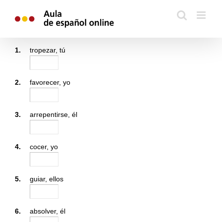
Skip
to
content
1.
tropezar, tú
2.
favorecer, yo
3.
arrepentirse, él
4.
cocer, yo
5.
guiar, ellos
6.
absolver, él