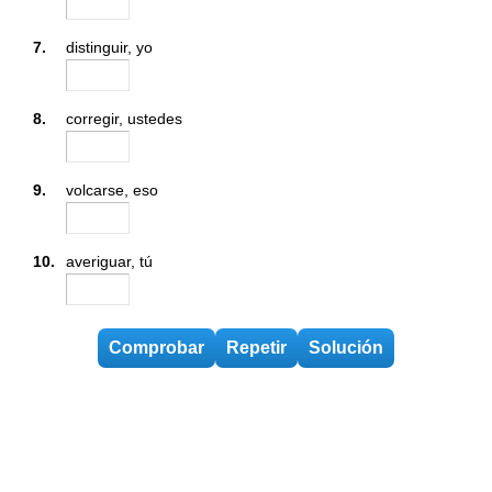
7.
distinguir, yo
8.
corregir, ustedes
9.
volcarse, eso
10.
averiguar, tú