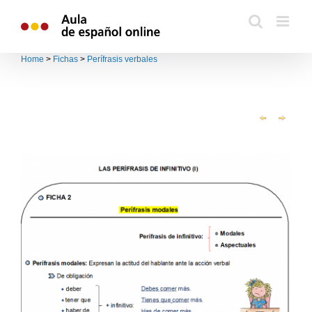
Skip
to
content
Home
>
Fichas
>
Perífrasis verbales