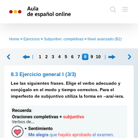
Skip
to
content
Home
>
Ejercicios
>
Subjuntivo: completivas
>
Nivel avanzado (B2)
1
2
3
4
5
6
7
8
9
10
8.3 Ejercicio general I
(3/3)
Lee las siguientes frases. Elige el verbo adecuado y
conjúgalo en el modo y tiempo correctos. Para el
imperfecto de subjuntivo utiliza la forma en –ara/-iera.