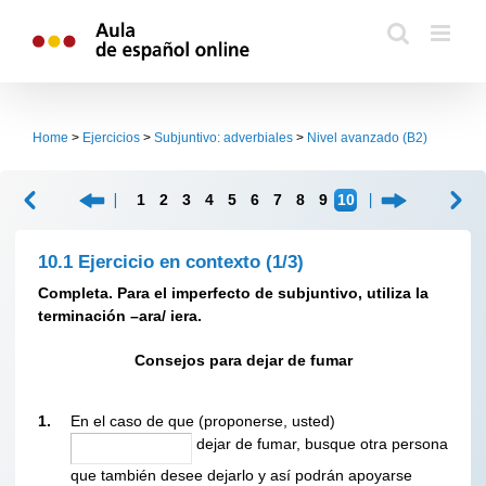
Skip
to
content
Home
>
Ejercicios
>
Subjuntivo: adverbiales
>
Nivel avanzado (B2)
1
2
3
4
5
6
7
8
9
10
10.1 Ejercicio en contexto
(1/3)
Completa. Para el imperfecto de subjuntivo, utiliza la
terminación –ara/ iera.
Consejos para dejar de fumar
1.
En el caso de que (proponerse, usted)
dejar de fumar, busque otra persona
que también desee dejarlo y así podrán apoyarse