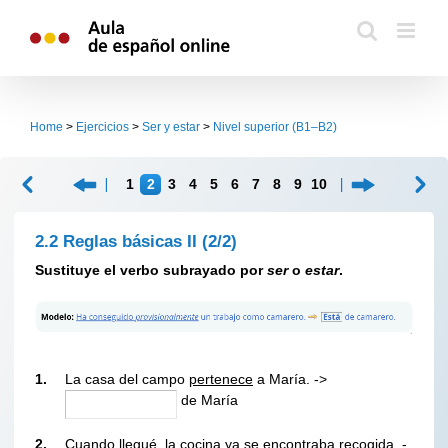
Skip
to
content
Home
>
Ejercicios
>
Ser y estar
>
Nivel superior (B1–B2)
1
2
3
4
5
6
7
8
9
10
2.2 Reglas básicas II
(2/2)
Sustituye el verbo subrayado por
ser
o
estar
.
1.
La casa del campo
pertenece
a María. ->
de María
2.
Cuando llegué, la cocina ya
se encontraba
recogida. -