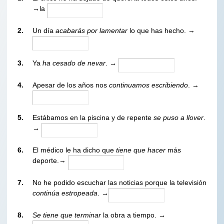
→la
2.
Un día
acabarás por lamentar
lo que has hecho. →
3.
Ya
ha cesado de nevar
. →
4.
Apesar de los años nos
continuamos escribiendo
. →
5.
Estábamos en la piscina y de repente
se puso a llover
.
→
6.
El médico le ha dicho que
tiene que hacer
más
deporte.→
7.
No he podido escuchar las noticias porque la televisión
continúa estropeada
. →
8.
Se tiene que
terminar
la obra a tiempo. →