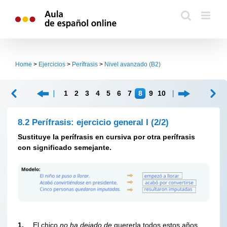
Skip
to
content
Home
>
Ejercicios
>
Perífrasis
>
Nivel avanzado (B2)
1
2
3
4
5
6
7
8
9
10
8.2 Perífrasis: ejercicio general I
(2/2)
Sustituye la perífrasis en cursiva por otra perífrasis
con significado semejante.
1.
El chico
no ha dejado de
quererla todos estos años.