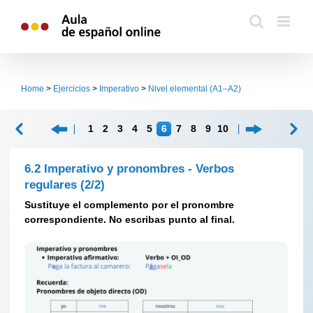
Skip
to
content
Home
>
Ejercicios
>
Imperativo
>
Nivel elemental (A1–A2)
1
2
3
4
5
6
7
8
9
10
6.2 Imperativo y pronombres - Verbos
regulares
(2/2)
Sustituye el complemento por el pronombre
correspondiente. No escribas punto al final.