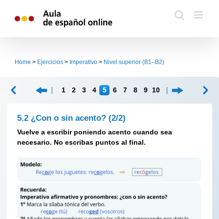
Skip
to
content
Home
>
Ejercicios
>
Imperativo
>
Nivel superior (B1–B2)
1
2
3
4
5
6
7
8
9
10
5.2 ¿Con o sin acento?
(2/2)
Vuelve a escribir poniendo acento cuando sea
necesario. No escribas puntos al final.