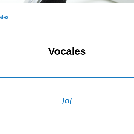
ales
Vocales
/o/