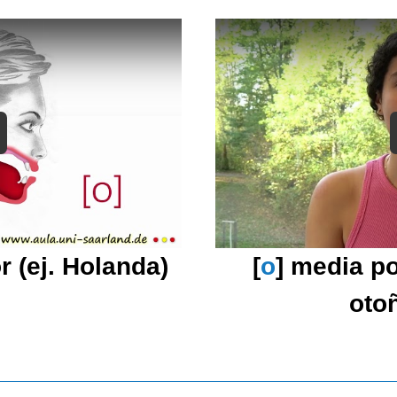
r (ej. Holanda)
[
o
] media po
otoñ