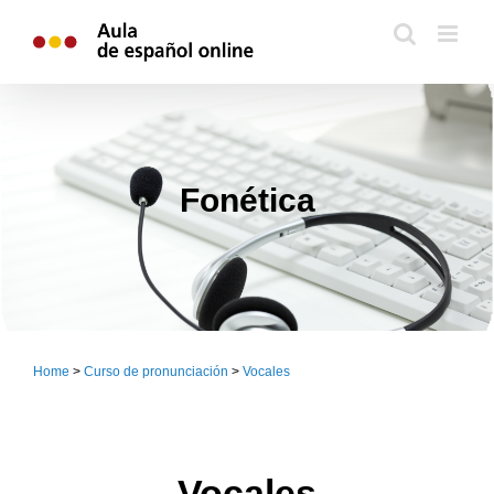
Skip
to
content
Fonética
Home
>
Curso de pronunciación
>
Vocales
Vocales