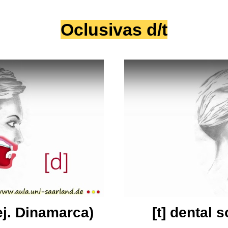
Oclusivas d/t
ej. Dinamarca)
[t] dental s