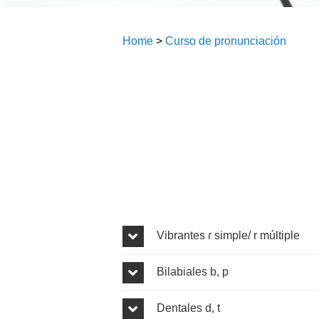
Home
>
Curso de pronunciación
Vibrantes ɾ simple/ r múltiple
Bilabiales b, p
Dentales d, t