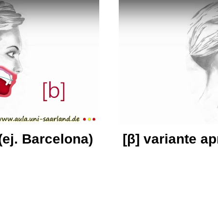
(ej. Barcelona)
[β] variante a