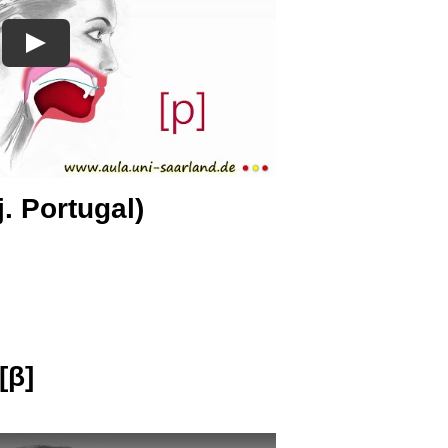
ej. Portugal)
[β]