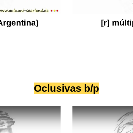
 Argentina)
[r] múlti
Oclusivas b/p