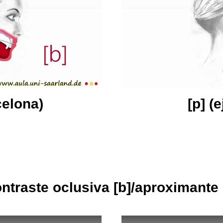
celona)
[p] (
ntraste oclusiva
[b]
/aproximante