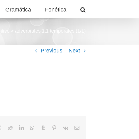
Gramática
Fonética
tivo > adverbiales 1.1 temporales (1/1)
Previous
Next
book
X
Reddit
LinkedIn
WhatsApp
Tumblr
Pinterest
Vk
Email