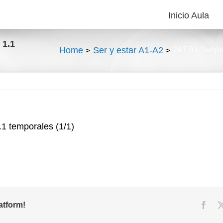
Inicio Aula
 1.1
Home
Ser y estar A1-A2
247 B1 Subjun
.1 temporales (1/1)
atform!
Face